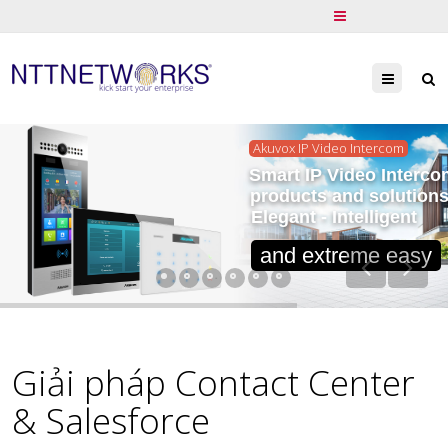
Menu
Akuvox IP Video Intercom
Smart IP Video Interco
products and solution
Elegant - Intelligent
and extreme easy
Giải pháp Contact Center
& Salesforce