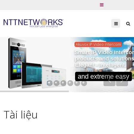
Menu
Akuvox IP Video Intercom
Smart IP Video Interco
products and solution
Elegant - Intelligent
and extreme easy
Tài liệu