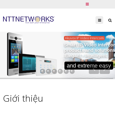
Menu
Akuvox IP Video Intercom
Smart IP Video Interco
products and solution
Elegant - Intelligent
and extreme easy
Giới thiệu