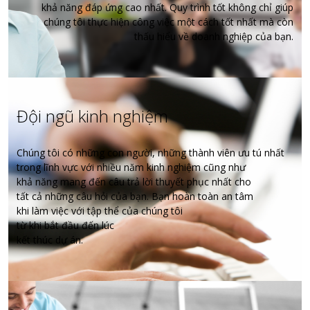
khả năng đáp ứng cao nhất. Quy trình tốt không chỉ giúp
chúng tôi thực hiện công việc một cách tốt nhất mà còn
thấu hiểu về doanh nghiệp của bạn.
Đội ngũ kinh nghiệm
Chúng tôi có những con người, những thành viên ưu tú nhất
trong lĩnh vực với nhiều năm kinh nghiệm cũng như
khả năng mang đến câu trả lời thuyết phục nhất cho
tất cả những câu hỏi của bạn. Bạn hoàn toàn an tâm
khi làm việc với tập thể của chúng tôi
từ khi bắt đầu đến lúc
kết thúc dự án.