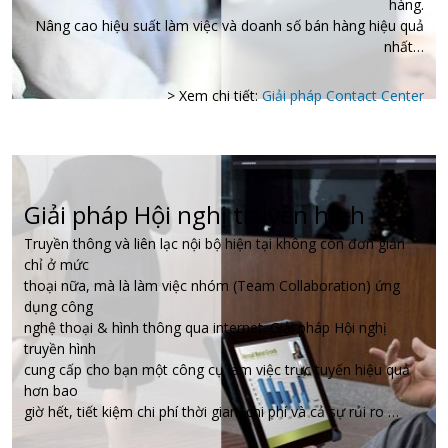
hàng.
Nâng cao hiệu suất làm việc và doanh số bán hàng hiệu quả
nhất…
> Xem chi tiết:
Giải pháp Contact Center
Giải pháp Hội nghị truyền hình
Truyền thông và liên lạc nội bộ hiện tại không còn đơn giản
chỉ ở mức
thoại nữa, mà là làm việc nhóm (Team Collaboration) ứng
dụng công
nghệ thoại & hình thông qua internet. Giải pháp Hội nghị
truyền hình
cung cấp cho bạn một công cụ làm việc trực tuyến hiệu quả
hơn bao
giờ hết, tiết kiệm chi phí thời gian, chi phí và cả sự rủi ro …