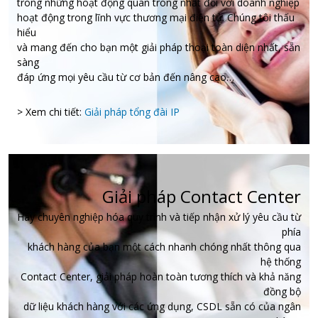
trong những hoạt động quan trong nhất đối với doanh nghiệp
hoạt động trong lĩnh vực thương mại điện tử. Chúng tôi thấu
hiểu
và mang đến cho bạn một giải pháp thoại toàn diện nhất, sẵn
sàng
đáp ứng mọi yêu cầu từ cơ bản đến nâng cao…
> Xem chi tiết:
Giải pháp tổng đài IP
Giải pháp Contact Center
Hãy chuyên nghiệp hóa quy trình và tiếp nhận xử lý yêu cầu từ
phía
khách hàng của bạn một cách nhanh chóng nhất thông qua
hệ thống
Contact Center, giải pháp hoàn toàn tương thích và khả năng
đồng bộ
dữ liệu khách hàng với các ứng dụng, CSDL sẵn có của ngân