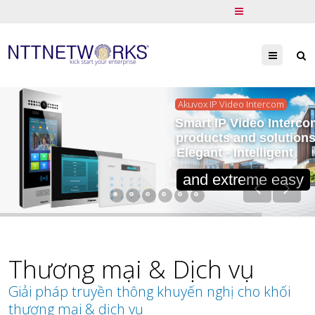
Menu
Akuvox IP Video Intercom
Smart IP Video Interco
products and solution
Elegant - Intelligent
and extreme easy
Thương mại & Dịch vụ
Giải pháp truyền thông khuyến nghị cho khối
thương mại & dịch vụ