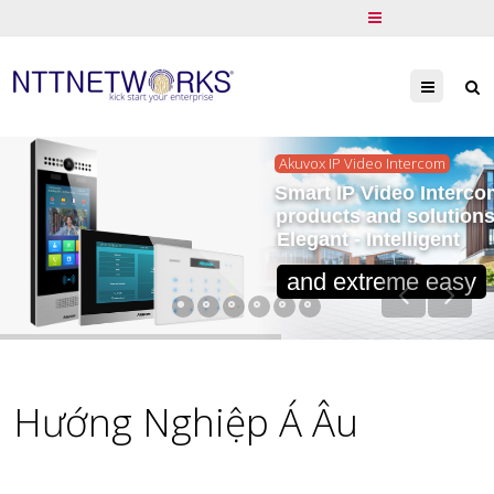
Menu
Akuvox IP Video Intercom
Smart IP Video Interco
products and solution
Elegant - Intelligent
and extreme easy
Hướng Nghiệp Á Âu