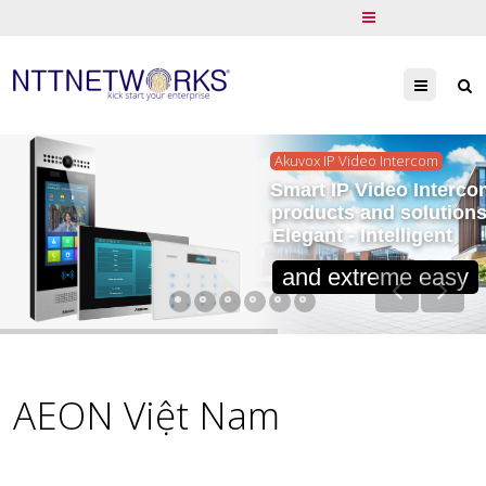
Menu
Akuvox IP Video Intercom
Smart IP Video Interco
products and solution
Elegant - Intelligent
and extreme easy
AEON Việt Nam