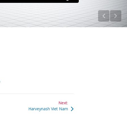
F
Next:
sts
Harveynash Viet Nam