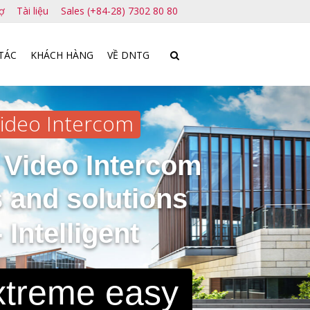
ợ
Tài liệu
Sales (+84-28) 7302 80 80
TÁC
KHÁCH HÀNG
VỀ DNTG
Video Intercom
 Video Intercom
 and solutions
 Intelligent
xtreme easy