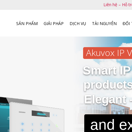
Liên hệ – Hỗ tr
SẢN PHẨM
GIẢI PHÁP
DỊCH VỤ
TÀI NGUYÊN
ĐỐI 
Akuvox IP 
Smart IP
products
Elegant -
and e