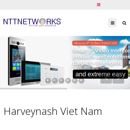
Menu
Akuvox IP Video Intercom
Smart IP Video Interco
products and solution
Elegant - Intelligent
and extreme easy
Harveynash Viet Nam